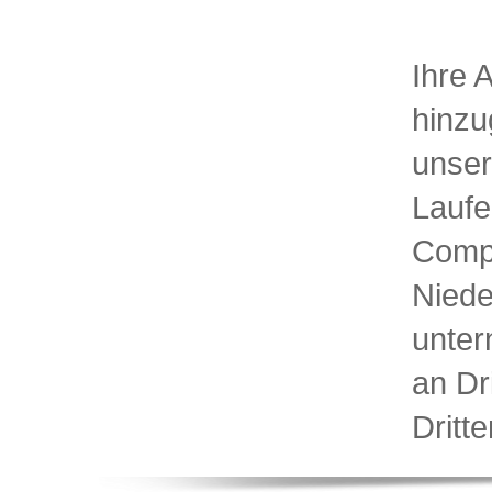
Ihre 
hinzu
unser
Laufe
Compu
Niede
unte
an Dr
Dritt